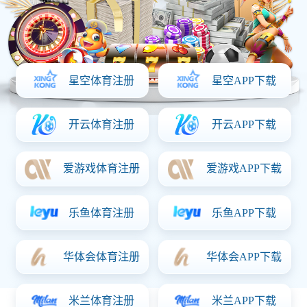
网络，保障在不同网络环境下依旧稳定可用。
安全是基础保障。我们引入多重加密机制、AI 风控体
系与实时监测模块，自动识别潜在异常操作，保护用
户数据与平台系统稳定。 所有信息传输均通过银行级
加密协议处理，确保每一次使用都安全可靠。
在服务方面，xingkong（中国）官方网站 设有 24 小
时客服中心，提供多语言即时响应。 同时平台构建智
能化数据处理系统，实现快速响应与高效反馈，让用
户在赛事期间享受流畅操作体验。
全终端兼容接入
不论是手机、平板还是电脑，xingkong（中
国）官方网站 可自动适配设备，实现多端同步使
用，无需额外安装，即开即用。