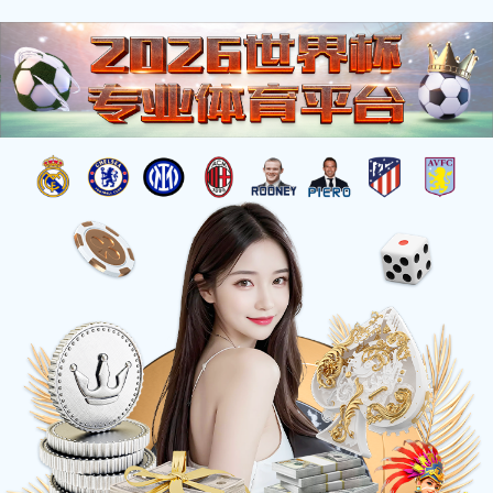
注册入口
用户使用协议
一、协议的接受
在您访问或使用本平台（以下简称“本平台”或“本服务”）之前，
请您仔细阅读并充分理解本《用户使用协议》（以下简称“本协
议”）。一旦您注册、登录、访问或使用本平台，即视为您已阅
读、理解并同意受本协议全部条款的约束。
二、账户注册与使用
1. 用户在注册时应提供真实、合法、有效的信息，并保证资料的
真实性和时效性。