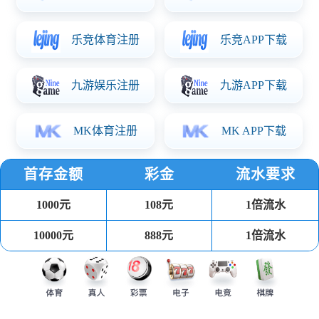
侵犯他人合法权益，包括隐私权、名誉权、知识产权等
进行任何未经授权的商业推广或广告行为
使用自动化工具批量抓取、爬虫、数据镜像等行为
五、知识产权声明
本平台上的所有内容（包括但不限于界面结构、数据接口、文
字、图像、音频、源代码等）均归本平台或关联方所有，受相关
法律保护。未经授权，用户不得以任何形式使用。
六、服务中止与终止
在以下任一情况下，平台有权中止或终止对用户的全部或部分服
务，且无需提前通知：
用户违反本协议内容或法律法规
用户提供虚假信息或存在安全风险
基于xingkong（中国）官方网站平台运营策略的调整