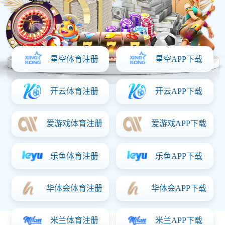
手机App
网页版
鲁内救三个赛点逆转兹维列夫，蒙
特卡洛大师赛惊险晋级
2026-06-12 15:03
42 次阅读
首页
/
体育热讯
在刚刚结束的蒙特卡洛大师赛第二轮较量中，丹麦新