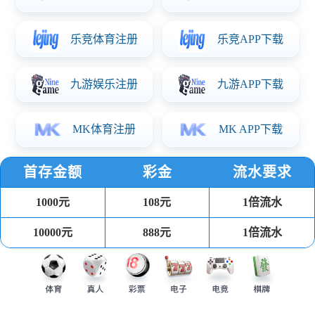
星霍尔格·鲁内上演了一场令人窒息的逆转好戏。面对
德国名将亚历山大·兹维列夫，鲁内在决胜盘一度命悬
一线，却硬生生挽救了三个赛点，最终以2-1（5-7, 6-
3, 7-5）的比分惊险晋级。这场跌宕起伏的对决，不仅
让现场观众屏息凝神，也再次印证了红土场上“一切皆
有可能”的铁律。