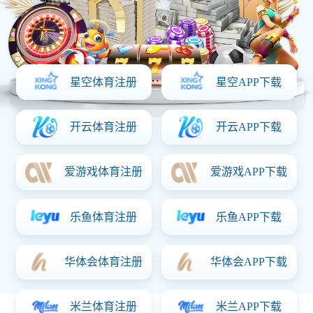
手机App
网页版
donk突破首杀成功率超七成，年轻
枪男能否扛起独联体CS大旗？
2026-06-09 15:03
40 次阅读
首页
/
体育热讯
在CS:GO（现CS2）的竞技舞台上，独联体赛区向来