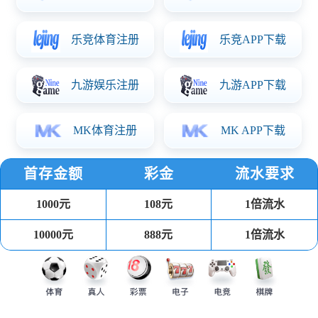
以盛产天赋异禀的年轻枪男而著称。从早期的
markeloff到如今的ZywOo、s1mple，这片土地上的
明星选手始终引领着游戏的风潮。近期，一位名为
donk的新星引发了广泛关注——他在顶级赛事中的首
杀成功率竟然突破了七成，这一数据不仅惊艳了观
众，也让人们开始重新审视：这位年轻枪男能否扛起
独联体CS的大旗？