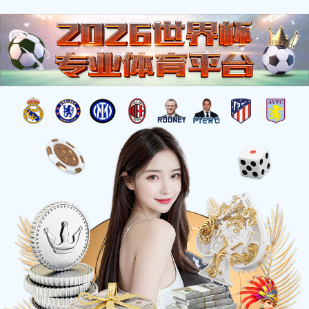
注册入口
xingkong（中国）官方网站
APP与网页版入口｜畅享全球
体育赛事与数据服务
欢迎访问
xingkong（中国）官方网站
，提供全
面覆盖足球、篮球、电竞等项目的赛事资讯与数
据内容， 支持
APP下载
与
网页使用
，每日同步
更新千场比赛，聚焦热门体育内容， 助您轻松
获取赛事动态，掌握比赛节奏。